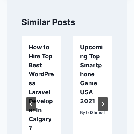
Similar Posts
How to
Upcomi
Hire Top
ng Top
Best
Smartp
WordPre
hone
t
ss
Game
Laravel
USA
Develop
2021
d
er In
By
bdShroud
Calgary
?