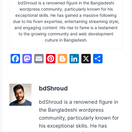
bdShroud is a renowned figure in the Bangladeshi
wordpress community, particularly known for his
exceptional skills. He has gained a massive following
due to his fiverr expertise, entertaining streaming style,
and engaging content. His rise to fame is a testament
to the growing community and web development
culture in Bangladesh.
F
M
E
Pi
Bl
Li
X
S
a
a
m
nt
o
n
h
c
st
ai
er
g
k
ar
e
o
l
e
g
e
e
bdShroud
b
d
st
er
dI
bdShroud is a renowned figure in
o
o
n
the Bangladeshi wordpress
o
n
community, particularly known for
k
his exceptional skills. He has