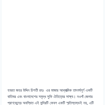
হযরত জহর উদ্দিন চিশতী রহঃ এর মাজার আধ্যাত্মিক তাৎপর্যপূর্ণ একটি
বাতিঘর এবং বাংলাদেশের সমৃদ্ধ সুফি ঐতিহ্যের সাক্ষ্য। নওগাঁ জেলার
প্রাণকেন্দ্রে অবস্থিত এই মন্দিরটি কেবল একটি স্মৃতিস্তম্ভই নয়, এটি