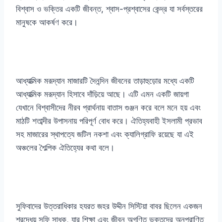
বিশ্বাস ও ভক্তির একটি জীবন্ত, শ্বাস-প্রশ্বাসের কেন্দ্র যা সর্বস্তরের
মানুষকে আকর্ষণ করে।
আধ্যাত্মিক মরূদ্যান মাজারটি দৈনন্দিন জীবনের তাড়াহুড়োর মধ্যে একটি
আধ্যাত্মিক মরূদ্যান হিসাবে দাঁড়িয়ে আছে। এটি এমন একটি জায়গা
যেখানে বিশ্বাসীদের নীরব প্রার্থনায় বাতাস গুঞ্জন করে বলে মনে হয় এবং
মাঠটি শতাব্দীর উপাসনায় পরিপূর্ণ বোধ করে। ঐতিহ্যবাহী ইসলামী প্রভাব
সহ মাজারের স্থাপত্যে জটিল নকশা এবং ক্যালিগ্রাফি রয়েছে যা এই
অঞ্চলের শৈল্পিক ঐতিহ্যের কথা বলে।
সুফিবাদের উত্তরাধিকার হযরত জহর উদ্দীন সিস্টিয়া বাবর ছিলেন একজন
শ্রদ্ধেয় সুফি সাধক, যার শিক্ষা এবং জীবন অগণিত ভক্তদের অনুপ্রাণিত